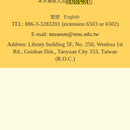
本月瀏覽人次
繁體
English
TEL: 886-3-3283201 (extension 6503 or 6502)
E-mail:
museum@ntsu.edu.tw
Address: Library building 5F,
No. 250, Wenhua 1st
Rd., Guishan Dist., Taoyuan City 333, Taiwan
(R.O.C.)